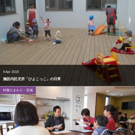
9
Apr
2018
施設内託児所「ひよこっこ」の日常
特養ひまわり・安城