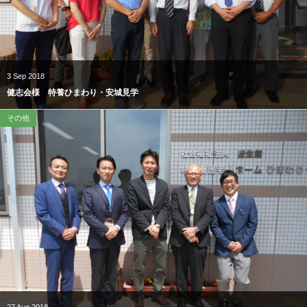
3
Sep
2018
健志会様 特養ひまわり・安城見学
その他