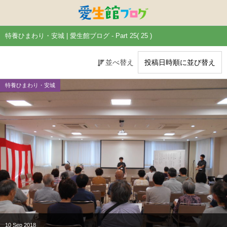
特別養護老人ホームひまわり・安城
特別養護老人ホームひまわり
老人保健施設ひまわり
複合施設CORRIN
小林記念病院
愛生館本部
特養ひまわり・安城 | 愛生館ブログ - Part 25( 25 )
健康管理センター
小規模ひまわり
碧南市養護老人ホーム
DSひまわり・安城
こども園ひまわり
お知らせ
並べ替え
病院デイケアセンター
DSひまわり
CPひまわり・安城
碧カレッジ
イベント
特養ひまわり・安城
しんかわ訪問看護ST
HSひまわり
小規模ひまわり・福釜
さんさん
採用に関する事
訪問リハビリセンター
CPひまわり
ひよこっこ
たいよう
初任者研修
ひだまり
ハーモニーホール
10
Sep
2018