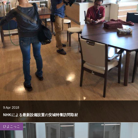
9
Apr
2018
NHKによる最新設備設置の安城特養訪問取材
ひよこっこ