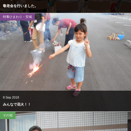
敬老会を行いました。
特養ひまわり・安城
8
Sep
2018
みんなで花火！！
その他