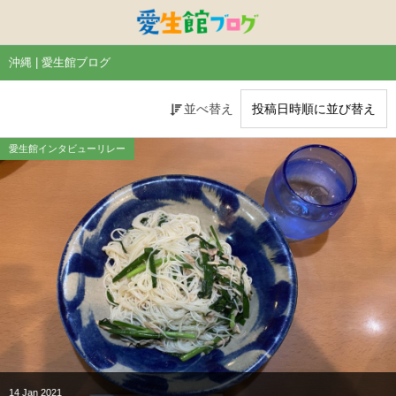
特別養護老人ホームひまわり・安城
特別養護老人ホームひまわり
老人保健施設ひまわり
複合施設CORRIN
小林記念病院
愛生館本部
沖縄 | 愛生館ブログ
健康管理センター
小規模ひまわり
碧南市養護老人ホーム
DSひまわり・安城
こども園ひまわり
お知らせ
並べ替え
病院デイケアセンター
DSひまわり
CPひまわり・安城
碧カレッジ
イベント
愛生館インタビューリレー
しんかわ訪問看護ST
HSひまわり
小規模ひまわり・福釜
さんさん
採用に関する事
訪問リハビリセンター
CPひまわり
ひよこっこ
たいよう
初任者研修
ひだまり
ハーモニーホール
14
Jan
2021