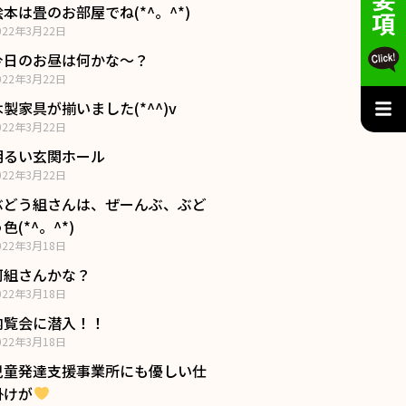
絵本は畳のお部屋でね(*^。^*)
022年3月22日
今日のお昼は何かな～？
022年3月22日
木製家具が揃いました(*^^)v
022年3月22日
明るい玄関ホール
022年3月22日
ぶどう組さんは、ぜーんぶ、ぶど
色(*^。^*)
022年3月18日
何組さんかな？
022年3月18日
内覧会に潜入！！
022年3月18日
児童発達支援事業所にも優しい仕
掛けが