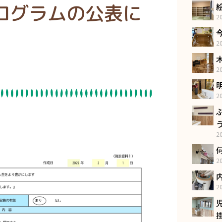
ログラムの公表に
2
2
2
2
う
2
2
2