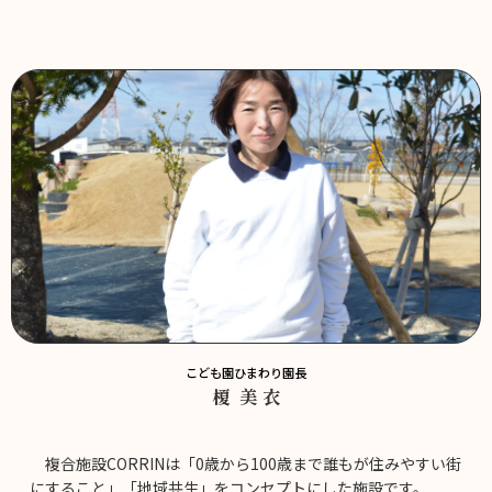
こども園ひまわり園長
榎 美 衣
複合施設
CORRIN
は「
0
歳から
100
歳まで誰もが住みやすい街
にすること」「地域共生」をコンセプトにした施設です。