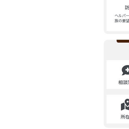
ヘルパ
族の要
相談
所