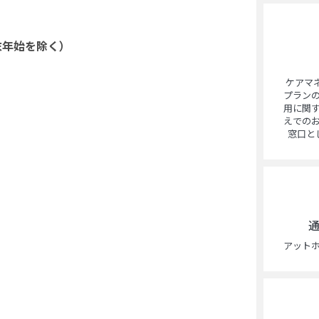
末年始を除く）
ケアマ
プラン
用に関
えでの
窓口と
アット