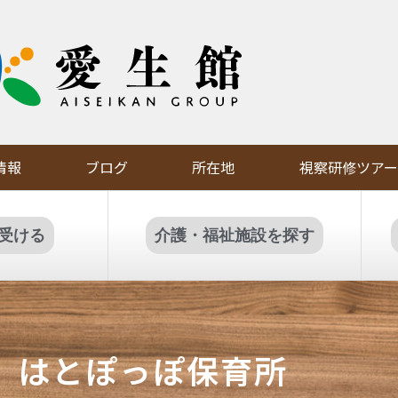
情報
ブログ
所在地
視察研修ツアー
受ける
介護・福祉施設を探す
はとぽっぽ保育所