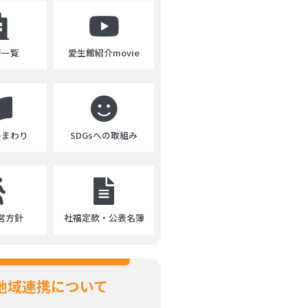
所一覧
愛生館紹介movie
ひまわり
SDGsへの取組み
営方針
社福定款・公表名簿
地域連携について