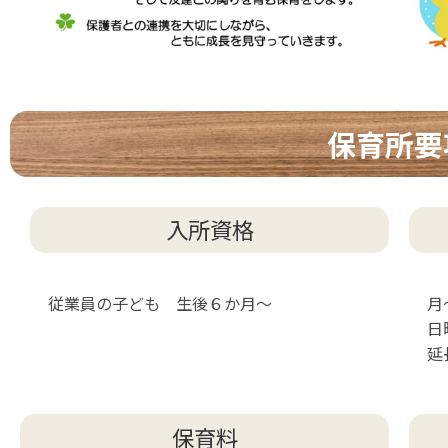
保育所要
入所資格
従業員の子ども 生後６か月～
月
日
延
保育料