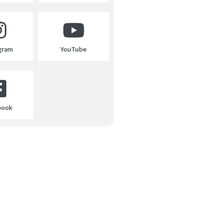
gram
YouTube
book