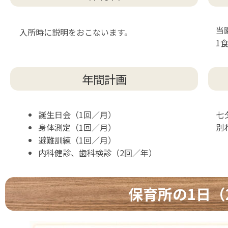
当
入所時に説明をおこないます。
1
年間計画
誕生日会（1回／月）
七
身体測定（1回／月）
別
避難訓練（1回／月）
内科健診、歯科検診（2回／年）
保育所の1日（