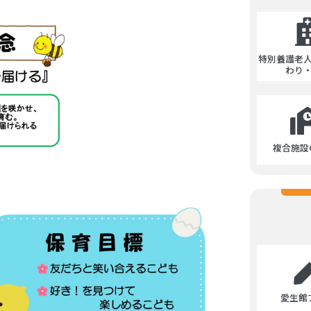
特別養護老
わり
複合施設C
愛生館