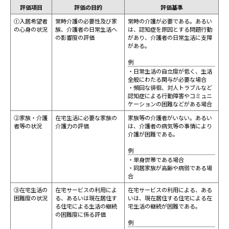
評価項目
評価の目的
評価基準
①入居希望者
常時介護の必要性及び家
常時の介護が必要である。あるい
の心身の状況
族、介護者の日常生活へ
は、認知症を原因とする問題行動
の影響度の評価
があり、介護者の日常生活に支障
がある。
例
・日常生活の自立度が低く、生活
全般にわたる関与が必要な場合
・頻回な徘徊、対人トラブルなど
認知症による行動障害やコミュニ
ケーションの困難などがある場合
②家族・介護
在宅生活に必要な家族の
家族等の介護者がいない。あるい
者等の状況
介護力の評価
は、介護者の病気等の事情により
介護が困難である。
例
・単身世帯である場合
・同居家族が高齢や病弱である場
合
③在宅生活の
在宅サービスの利用によ
在宅サービスの利用による、ある
困難度の状況
る、あるいは現在居住す
いは、現在居住する住宅による在
る住宅による生活の継続
宅生活の継続が困難である。
の困難度に係る評価
例