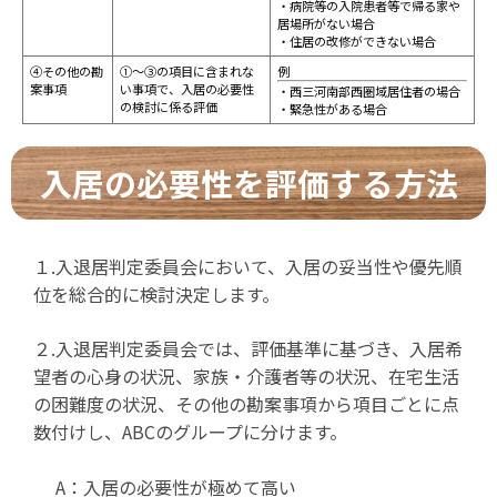
・病院等の入院患者等で帰る家や
居場所がない場合
・住居の改修ができない場合
④その他の勘
①～③の項目に含まれな
例
案事項
い事項で、入居の必要性
・西三河南部西圏域居住者の場合
の検討に係る評価
・緊急性がある場合
入居の必要性を評価する方法
１.入退居判定委員会において、入居の妥当性や優先順
位を総合的に検討決定します。
２.入退居判定委員会では、評価基準に基づき、入居希
望者の心身の状況、家族・介護者等の状況、在宅生活
の困難度の状況、その他の勘案事項から項目ごとに点
数付けし、ABCのグループに分けます。
A：入居の必要性が極めて高い