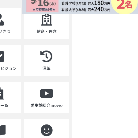
いさつ
使命・理念
・ビジョン
沿革
所一覧
愛生館紹介movie