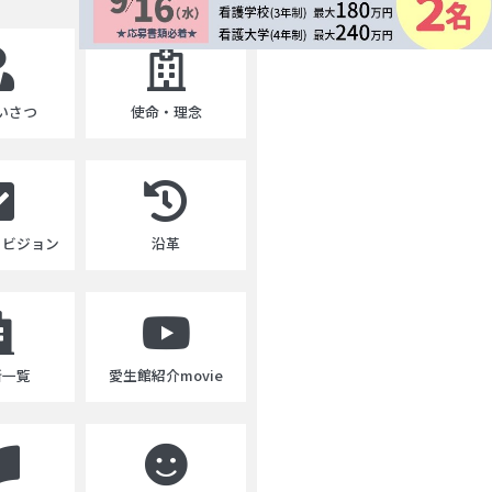
いさつ
使命・理念
・ビジョン
沿革
所一覧
愛生館紹介movie