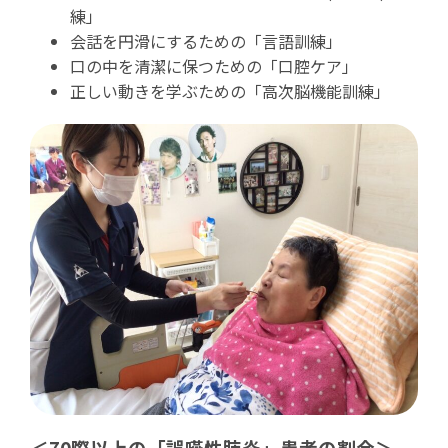
練」
会話を円滑にするための「言語訓練」
口の中を清潔に保つための「口腔ケア」
正しい動きを学ぶための「高次脳機能訓練」
＜70際以上の「誤嚥性肺炎」患者の割合＞