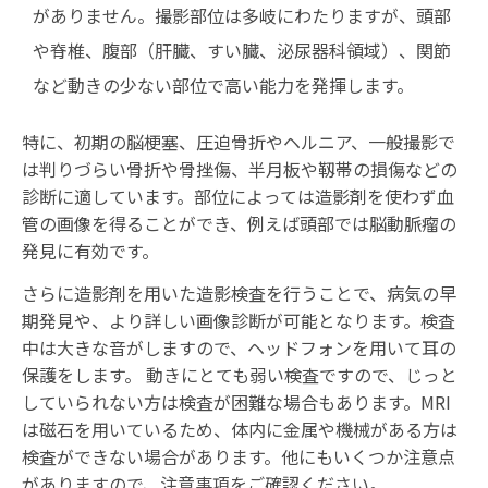
がありません。撮影部位は多岐にわたりますが、頭部
や脊椎、腹部（肝臓、すい臓、泌尿器科領域）、関節
など動きの少ない部位で高い能力を発揮します。
特に、初期の脳梗塞、圧迫骨折やヘルニア、一般撮影で
は判りづらい骨折や骨挫傷、半月板や靱帯の損傷などの
診断に適しています。部位によっては造影剤を使わず血
管の画像を得ることができ、例えば頭部では脳動脈瘤の
発見に有効です。
さらに造影剤を用いた造影検査を行うことで、病気の早
期発見や、より詳しい画像診断が可能となります。検査
中は大きな音がしますので、ヘッドフォンを用いて耳の
保護をします。 動きにとても弱い検査ですので、じっと
していられない方は検査が困難な場合もあります。MRI
は磁石を用いているため、体内に金属や機械がある方は
検査ができない場合があります。他にもいくつか注意点
がありますので、注意事項をご確認ください。