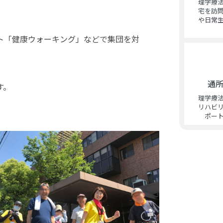
理学療
宅を訪
や日常
ト「健康ウォーキング」などで集団を対
通
す。
理学療
リハビ
ポー