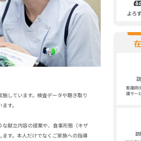
よろ
看護師
護サー
実施しています。検査データや聴き取り
います。
うな献立内容の提案や、食事形態（キザ
訪
します。本人だけでなくご家族への指導