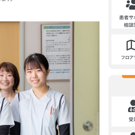
患者サ
相談
フロア
受