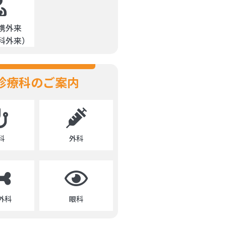
携外来
科外来）
診療科のご案内
科
外科
外科
眼科