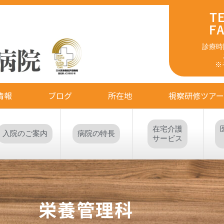
TE
FA
診療時間
※
情報
ブログ
所在地
視察研修ツアー
在宅介護
入院のご案内
病院の特長
サービス
栄養管理科