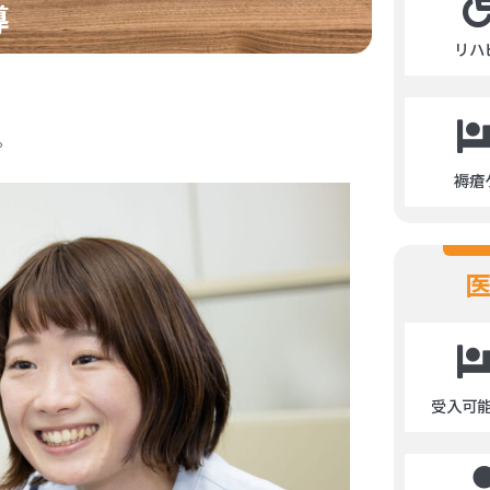
導
リハ
。
褥瘡
受入可