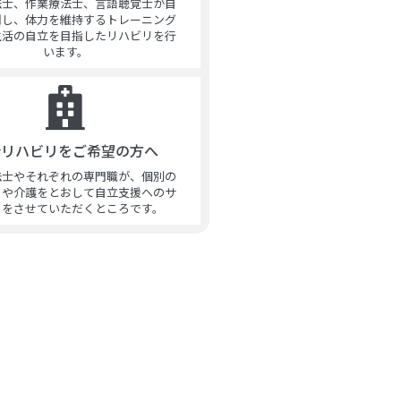
法士、作業療法士、言語聴覚士が自
問し、体力を維持するトレーニング
生活の自立を目指したリハビリを行
います。
所リハビリをご希望の方へ
法士やそれぞれの専門職が、個別の
リや介護をとおして自立支援へのサ
トをさせていただくところです。