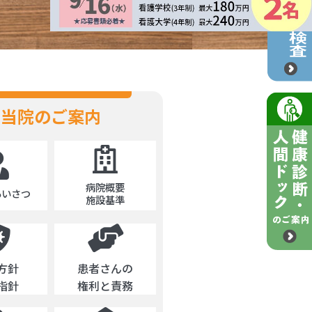
当院のご案内
病院概要
あいさつ
施設基準
方針
患者さんの
指針
権利と責務