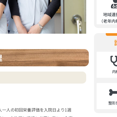
地域連
（老年内
理
内
整形
人一人の初回栄養評価を入院日より1週