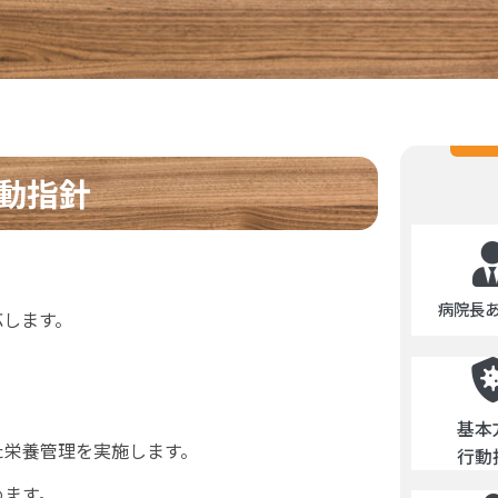
動指針
病院長
応します。
基本
た栄養管理を実施します。
行動
めます。