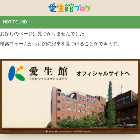
特別養護老人ホームひまわり・安城
特別養護老人ホームひまわり
老人保健施設ひまわり
複合施設CORRIN
小林記念病院
愛生館本部
NOT FOUND
お探しのページは見つかりませんでした。
健康管理センター
小規模ひまわり
碧南市養護老人ホーム
DSひまわり・安城
こども園ひまわり
お知らせ
検索フォームから目的の記事を見つけることができます。
病院デイケアセンター
DSひまわり
CPひまわり・安城
碧カレッジ
イベント
しんかわ訪問看護ST
HSひまわり
小規模ひまわり・福釜
さんさん
採用に関する事
訪問リハビリセンター
CPひまわり
ひよこっこ
たいよう
初任者研修
ひだまり
ハーモニーホール