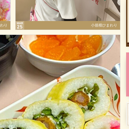
MAR
わり
小規模ひまわり
25