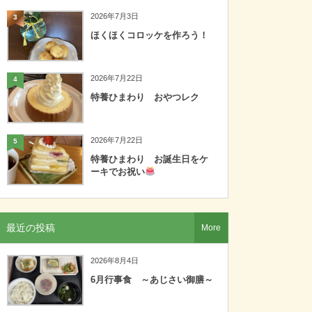
2026年7月3日
3
ほくほくコロッケを作ろう！
2026年7月22日
4
特養ひまわり おやつレク
2026年7月22日
5
特養ひまわり お誕生日をケ
ーキでお祝い
最近の投稿
More
2026年8月4日
6月行事食 ～あじさい御膳～