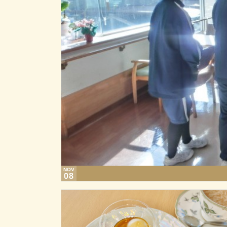
NOV
08