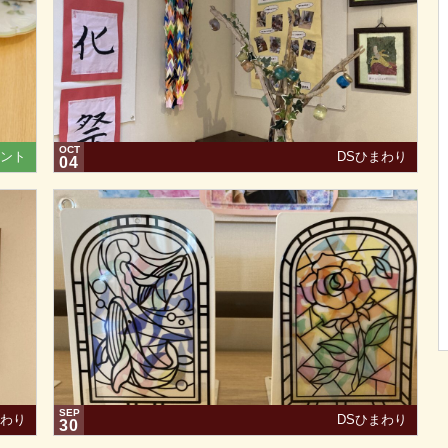
OCT
ント
DSひまわり
04
SEP
まわり
DSひまわり
30