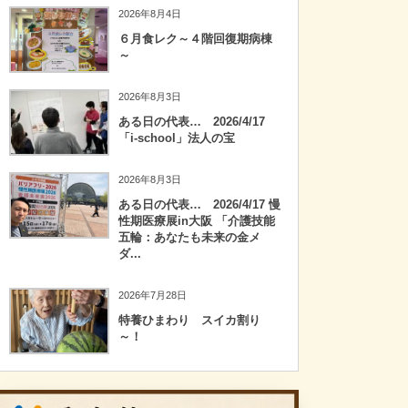
2026年8月4日
６月食レク～４階回復期病棟
～
2026年8月3日
ある日の代表… 2026/4/17
「i-school」法人の宝
2026年8月3日
ある日の代表… 2026/4/17 慢
性期医療展in大阪 「介護技能
五輪：あなたも未来の金メ
ダ...
2026年7月28日
特養ひまわり スイカ割り
～！