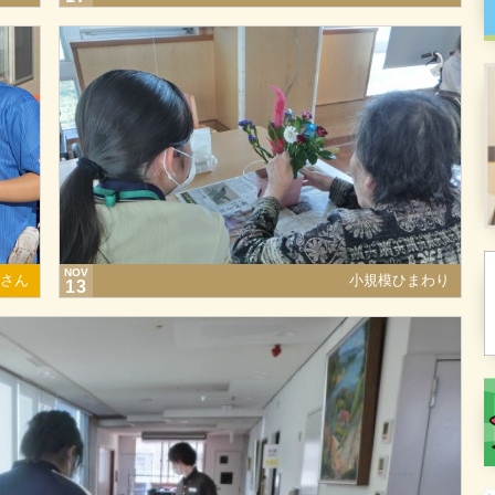
NOV
さん
小規模ひまわり
13