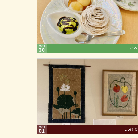
OCT
イベ
30
OCT
DSひ
01