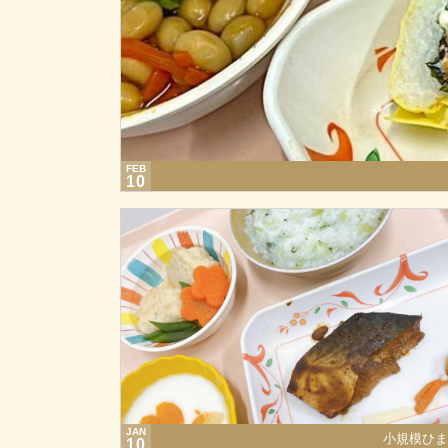
FEB
10
JAN
小規模ひま
10