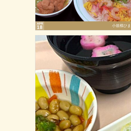
APR
小規模ひま
18