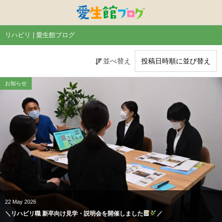
特別養護老人ホームひまわり・安城
特別養護老人ホームひまわり
老人保健施設ひまわり
複合施設CORRIN
小林記念病院
愛生館本部
リハビリ | 愛生館ブログ
健康管理センター
小規模ひまわり
碧南市養護老人ホーム
DSひまわり・安城
こども園ひまわり
お知らせ
並べ替え
病院デイケアセンター
DSひまわり
CPひまわり・安城
碧カレッジ
イベント
お知らせ
しんかわ訪問看護ST
HSひまわり
小規模ひまわり・福釜
さんさん
採用に関する事
訪問リハビリセンター
CPひまわり
ひよこっこ
たいよう
初任者研修
ひだまり
ハーモニーホール
22
May
2026
＼リハビリ職 新卒向け見学・説明会を開催しました
／