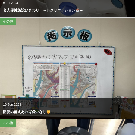
8
Jul
2024
老人保健施設ひまわり ～レクリエーション
～
その他
19
Jun
2024
防災の備えあれば憂いなし
その他