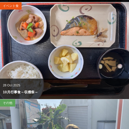
イベント食
28
Oct
2025
10月行事食～収穫祭～
その他