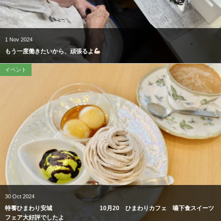
1
Nov
2024
もう一度働きたいから、頑張るよ
イベント
30
Oct
2024
特養ひまわり安城 10月20 ひまわりカフェ 嚥下食スイーツ
フェア大好評でしたよ