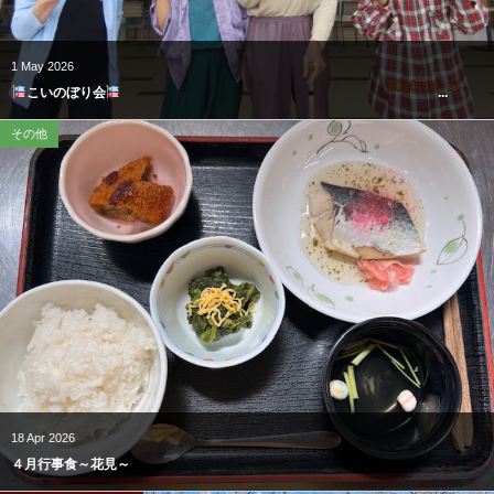
1
May
2026
こいのぼり会
...
その他
18
Apr
2026
４月行事食～花見～