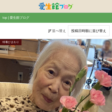
特別養護老人ホームひまわり・安城
特別養護老人ホームひまわり
老人保健施設ひまわり
複合施設CORRIN
小林記念病院
愛生館本部
top | 愛生館ブログ
健康管理センター
小規模ひまわり
碧南市養護老人ホーム
DSひまわり・安城
こども園ひまわり
お知らせ
並べ替え
病院デイケアセンター
DSひまわり
CPひまわり・安城
碧カレッジ
イベント
特養ひまわり
しんかわ訪問看護ST
HSひまわり
小規模ひまわり・福釜
さんさん
採用に関する事
訪問リハビリセンター
CPひまわり
ひよこっこ
たいよう
初任者研修
ひだまり
ハーモニーホール