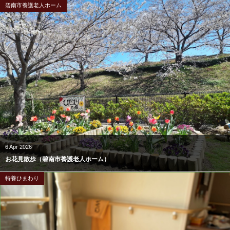
碧南市養護老人ホーム
6
Apr
2026
お花見散歩（碧南市養護老人ホーム）
特養ひまわり