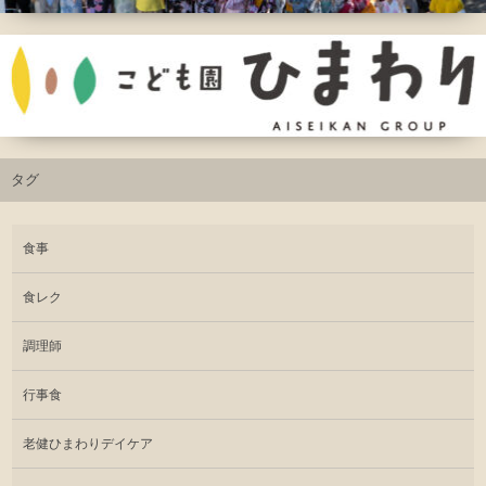
タグ
食事
食レク
調理師
行事食
老健ひまわりデイケア