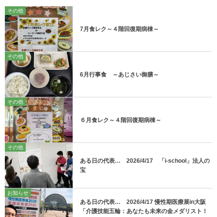
その他
7月食レク～４階回復期病棟～
その他
6月行事食 ～あじさい御膳～
その他
６月食レク～４階回復期病棟～
その他
ある日の代表… 2026/4/17 「i-school」法人の
宝
お知らせ
ある日の代表… 2026/4/17 慢性期医療展in大阪
「介護技能五輪：あなたも未来の金メダリスト！