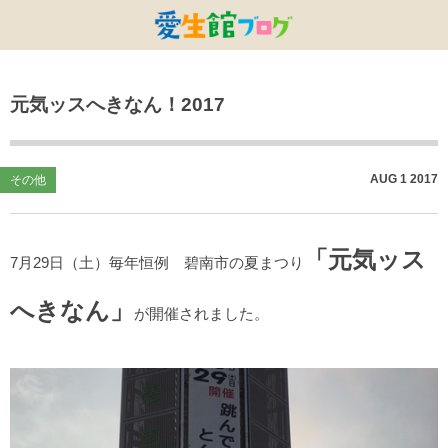
特別養護老人ホームひまわり・安城
特別養護老人ホームひまわり
老人保健施設ひまわり
複合施設CORRIN
小林記念病院
愛生館本部
元気ッスへきなん！2017
健康管理センター
小規模ひまわり
碧南市養護老人ホーム
DSひまわり・安城
こども園ひまわり
お知らせ
病院デイケアセンター
DSひまわり
CPひまわり・安城
碧カレッジ
イベント
AUG
1
2017
その他
しんかわ訪問看護ST
HSひまわり
小規模ひまわり・福釜
さんさん
採用に関する事
「元気ッス
訪問リハビリセンター
CPひまわり
ひよこっこ
たいよう
7月29日（土）毎年恒例 碧南市の夏まつり
へきなん」
初任者研修
ひだまり
が開催されました。
ハーモニーホール