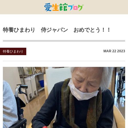
特別養護老人ホームひまわり・安城
特別養護老人ホームひまわり
老人保健施設ひまわり
複合施設CORRIN
小林記念病院
愛生館本部
特養ひまわり 侍ジャパン おめでとう！！
健康管理センター
小規模ひまわり
碧南市養護老人ホーム
DSひまわり・安城
こども園ひまわり
お知らせ
病院デイケアセンター
DSひまわり
CPひまわり・安城
碧カレッジ
イベント
MAR
22
2023
特養ひまわり
しんかわ訪問看護ST
HSひまわり
小規模ひまわり・福釜
さんさん
採用に関する事
訪問リハビリセンター
CPひまわり
ひよこっこ
たいよう
初任者研修
ひだまり
ハーモニーホール