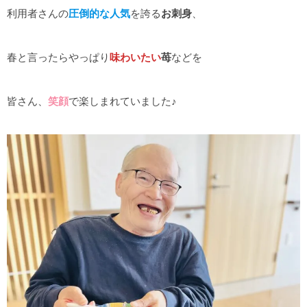
利用者さんの
圧倒的な人気
を誇る
お刺身
、
春と言ったらやっぱり
味わいたい
苺
などを
皆さん、
笑顔
で楽しまれていました♪