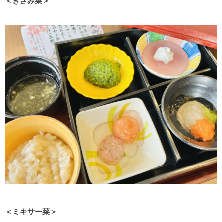
＜きざみ菜＞
＜ミキサー菜＞