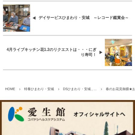
デイサービスひまわり・安城 ～レコード鑑賞会～
4月ライブキッチン花1.2のリクエストは・・・にぎ
り寿司！
HOME
特養ひまわり・安城
DSひまわり・安城 , …
春のお花見御膳★お