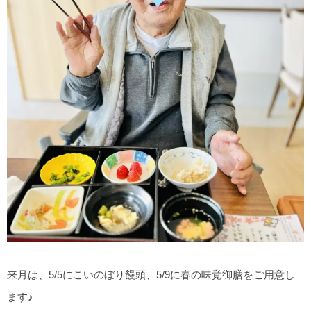
来月は、5/5にこいのぼり饅頭、5/9に春の味覚御膳をご用意し
ます♪