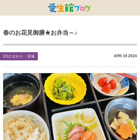
特別養護老人ホームひまわり・安城
特別養護老人ホームひまわり
老人保健施設ひまわり
複合施設CORRIN
小林記念病院
愛生館本部
春のお花見御膳★お弁当～♪
健康管理センター
小規模ひまわり
碧南市養護老人ホーム
DSひまわり・安城
こども園ひまわり
お知らせ
病院デイケアセンター
DSひまわり
CPひまわり・安城
碧カレッジ
イベント
APR
19
2024
DSひまわり・安城
しんかわ訪問看護ST
HSひまわり
小規模ひまわり・福釜
さんさん
採用に関する事
訪問リハビリセンター
CPひまわり
ひよこっこ
たいよう
初任者研修
ひだまり
ハーモニーホール