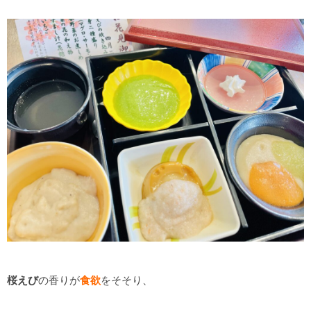
桜えび
の香りが
食欲
をそそり、