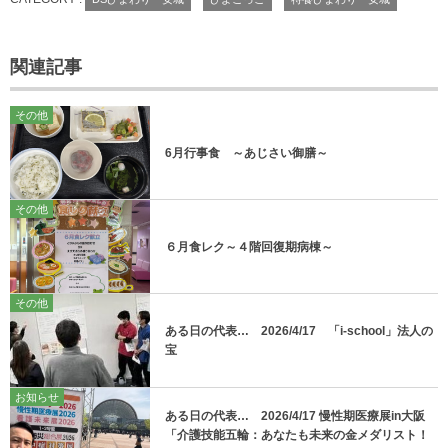
関連記事
その他
6月行事食 ～あじさい御膳～
その他
６月食レク～４階回復期病棟～
その他
ある日の代表… 2026/4/17 「i-school」法人の
宝
お知らせ
ある日の代表… 2026/4/17 慢性期医療展in大阪
「介護技能五輪：あなたも未来の金メダリスト！