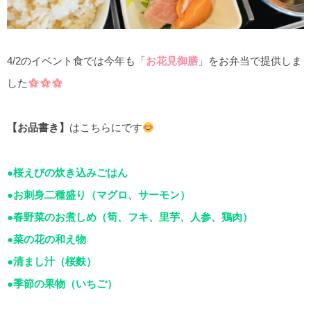
4/2のイベント食では今年も「
お花見御膳
」をお弁当で提供しま
した
【お品書き】
はこちらにです
●桜えびの炊き込みごはん
●お刺身二種盛り（マグロ、サーモン）
●春野菜のお煮しめ（筍、フキ、里芋、人参、鶏肉）
●菜の花の和え物
●清まし汁（桜麩）
●季節の果物（いちご）