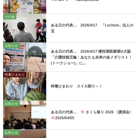
その他
ある日の代表… 2026/4/17 「i-school」法人の
宝
お知らせ
ある日の代表… 2026/4/17 慢性期医療展in大阪
「介護技能五輪：あなたも未来の金メダリスト！
(トークショー)」に...
特養ひまわり
特養ひまわり スイカ割り～！
お知らせ
ある日の代表…
さくら祭り 2026 〔講演会〕
2026/04/05
お知らせ