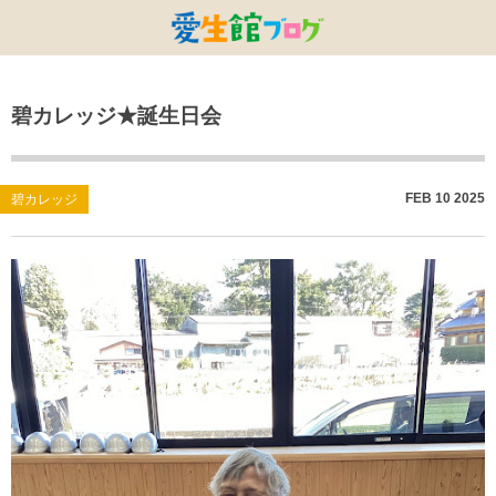
特別養護老人ホームひまわり・安城
特別養護老人ホームひまわり
老人保健施設ひまわり
複合施設CORRIN
小林記念病院
愛生館本部
碧カレッジ★誕生日会
健康管理センター
小規模ひまわり
碧南市養護老人ホーム
DSひまわり・安城
こども園ひまわり
お知らせ
病院デイケアセンター
DSひまわり
CPひまわり・安城
碧カレッジ
イベント
FEB
10
2025
碧カレッジ
しんかわ訪問看護ST
HSひまわり
小規模ひまわり・福釜
さんさん
採用に関する事
訪問リハビリセンター
CPひまわり
ひよこっこ
たいよう
初任者研修
ひだまり
ハーモニーホール