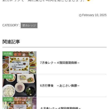
February
10
,
2025
CATEGORY :
碧カレッジ
関連記事
その他
7月食レク～４階回復期病棟～
その他
6月行事食 ～あじさい御膳～
その他
６月食レク～４階回復期病棟～