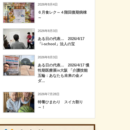
2026年8月4日
６月食レク～４階回復期病棟
～
2026年8月3日
ある日の代表… 2026/4/17
「i-school」法人の宝
2026年8月3日
ある日の代表… 2026/4/17 慢
性期医療展in大阪 「介護技能
五輪：あなたも未来の金メ
ダ...
2026年7月28日
特養ひまわり スイカ割り
～！