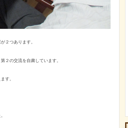
屋が２つあります。
と第２の交流を自粛しています。
えます。
た。