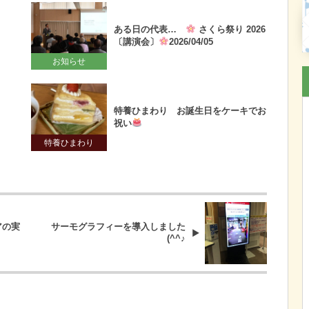
ある日の代表…
さくら祭り 2026
！
〔講演会〕
2026/04/05
お知らせ
特養ひまわり お誕生日をケーキでお
祝い
特養ひまわり
アの実
サーモグラフィーを導入しました
(^^♪