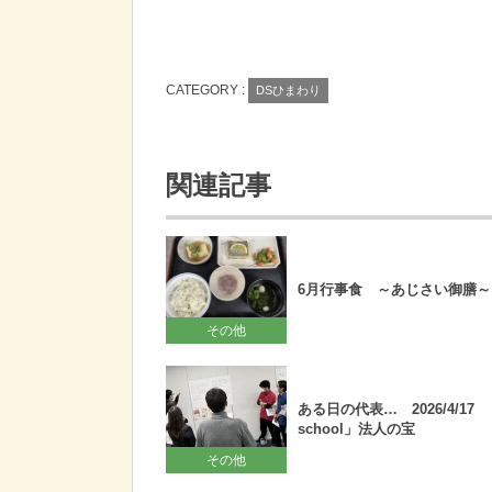
CATEGORY :
DSひまわり
関連記事
6月行事食 ～あじさい御膳～
その他
ある日の代表… 2026/4/17 「
school」法人の宝
その他