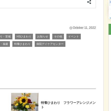
October
11
,
2022
わり・安城
HSひまわり
お知らせ
その他
イベント
・福釜
特養ひまわり
病院デイケアセンター
特養ひまわり フラワーアレンジメン
ト