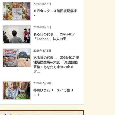
2026年8月4日
６月食レク～４階回復期病棟
～
2026年8月3日
ある日の代表… 2026/4/17
「i-school」法人の宝
2026年8月3日
ある日の代表… 2026/4/17 慢
性期医療展in大阪 「介護技能
五輪：あなたも未来の金メ
ダ...
2026年7月28日
特養ひまわり スイカ割り
～！