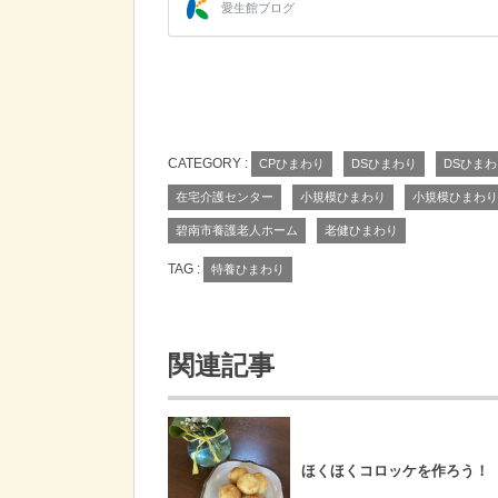
CATEGORY :
CPひまわり
DSひまわり
DSひま
在宅介護センター
小規模ひまわり
小規模ひまわり
碧南市養護老人ホーム
老健ひまわり
TAG :
特養ひまわり
関連記事
ほくほくコロッケを作ろう！