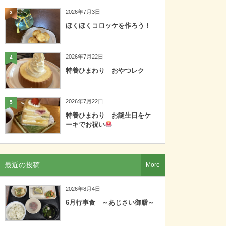
2026年7月3日
3
ほくほくコロッケを作ろう！
2026年7月22日
4
特養ひまわり おやつレク
2026年7月22日
5
特養ひまわり お誕生日をケ
ーキでお祝い
最近の投稿
More
2026年8月4日
6月行事食 ～あじさい御膳～