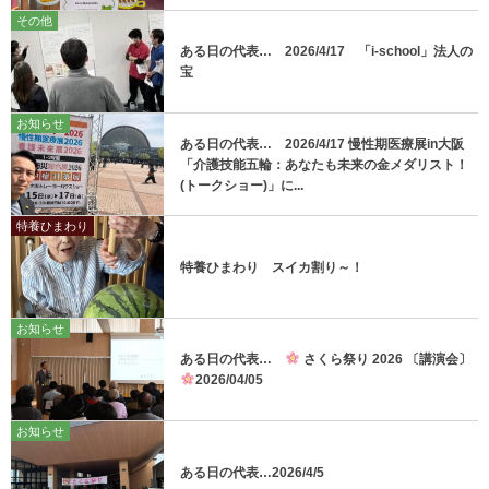
その他
ある日の代表… 2026/4/17 「i-school」法人の
宝
お知らせ
ある日の代表… 2026/4/17 慢性期医療展in大阪
「介護技能五輪：あなたも未来の金メダリスト！
(トークショー)」に...
特養ひまわり
特養ひまわり スイカ割り～！
お知らせ
ある日の代表…
さくら祭り 2026 〔講演会〕
2026/04/05
お知らせ
ある日の代表…2026/4/5