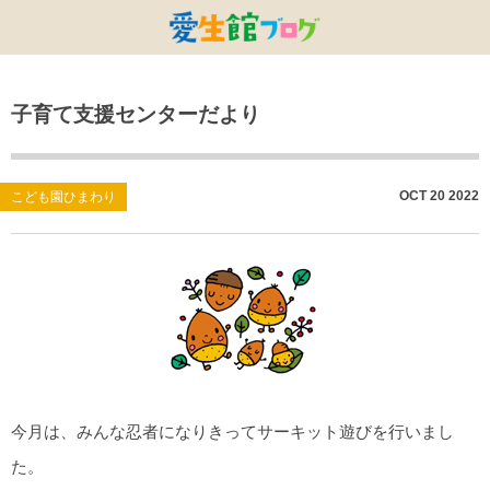
特別養護老人ホームひまわり・安城
特別養護老人ホームひまわり
老人保健施設ひまわり
複合施設CORRIN
小林記念病院
愛生館本部
子育て支援センターだより
健康管理センター
小規模ひまわり
碧南市養護老人ホーム
DSひまわり・安城
こども園ひまわり
お知らせ
病院デイケアセンター
DSひまわり
CPひまわり・安城
碧カレッジ
イベント
OCT
20
2022
こども園ひまわり
しんかわ訪問看護ST
HSひまわり
小規模ひまわり・福釜
さんさん
採用に関する事
訪問リハビリセンター
CPひまわり
ひよこっこ
たいよう
初任者研修
ひだまり
ハーモニーホール
今月は、みんな忍者になりきってサーキット遊びを行いまし
た。