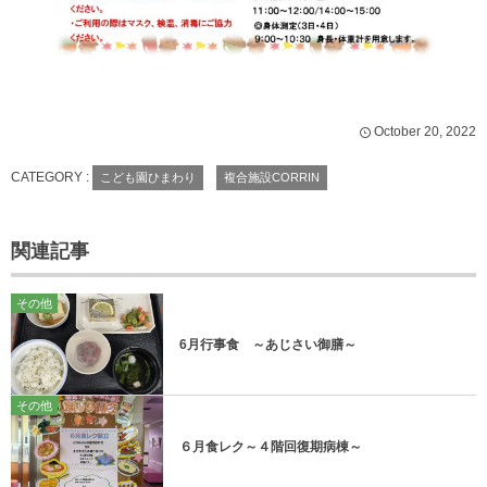
October
20
,
2022
CATEGORY :
こども園ひまわり
複合施設CORRIN
関連記事
その他
6月行事食 ～あじさい御膳～
その他
６月食レク～４階回復期病棟～