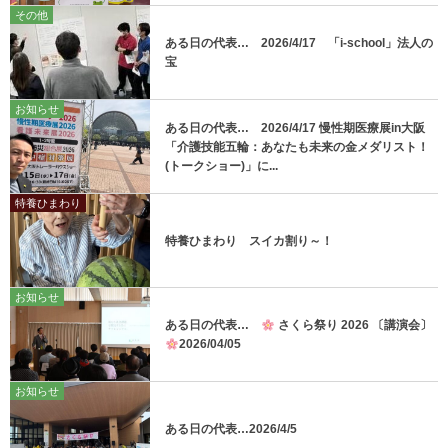
その他
ある日の代表… 2026/4/17 「i-school」法人の
宝
お知らせ
ある日の代表… 2026/4/17 慢性期医療展in大阪
「介護技能五輪：あなたも未来の金メダリスト！
(トークショー)」に...
特養ひまわり
特養ひまわり スイカ割り～！
お知らせ
ある日の代表…
さくら祭り 2026 〔講演会〕
2026/04/05
お知らせ
ある日の代表…2026/4/5