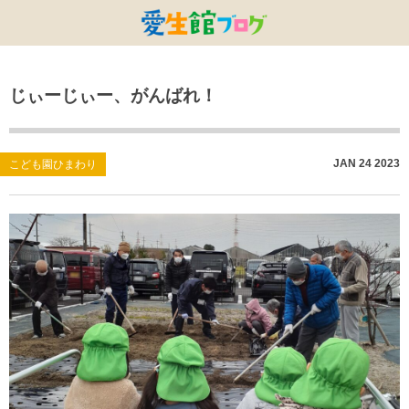
特別養護老人ホームひまわり・安城
特別養護老人ホームひまわり
老人保健施設ひまわり
複合施設CORRIN
小林記念病院
愛生館本部
じぃーじぃー、がんばれ！
健康管理センター
小規模ひまわり
碧南市養護老人ホーム
DSひまわり・安城
こども園ひまわり
お知らせ
病院デイケアセンター
DSひまわり
CPひまわり・安城
碧カレッジ
イベント
JAN
24
2023
こども園ひまわり
しんかわ訪問看護ST
HSひまわり
小規模ひまわり・福釜
さんさん
採用に関する事
訪問リハビリセンター
CPひまわり
ひよこっこ
たいよう
初任者研修
ひだまり
ハーモニーホール