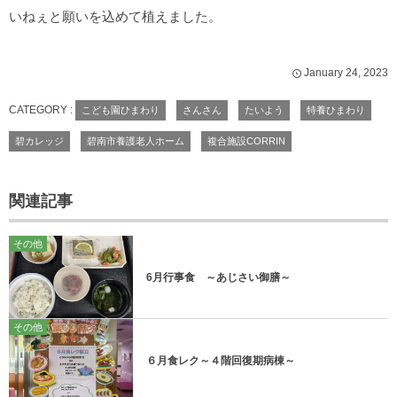
いねぇと願いを込めて植えました。
January
24
,
2023
CATEGORY :
こども園ひまわり
さんさん
たいよう
特養ひまわり
碧カレッジ
碧南市養護老人ホーム
複合施設CORRIN
関連記事
その他
6月行事食 ～あじさい御膳～
その他
６月食レク～４階回復期病棟～