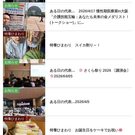
お知らせ
ある日の代表… 2026/4/17 慢性期医療展in大阪
「介護技能五輪：あなたも未来の金メダリスト！
(トークショー)」に...
特養ひまわり
特養ひまわり スイカ割り～！
お知らせ
ある日の代表…
さくら祭り 2026 〔講演会〕
2026/04/05
お知らせ
ある日の代表…2026/4/5
特養ひまわり
特養ひまわり お誕生日をケーキでお祝い