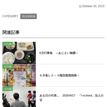
October
20
,
2015
CATEGORY :
初任者研修
関連記事
その他
6月行事食 ～あじさい御膳～
その他
６月食レク～４階回復期病棟～
その他
ある日の代表… 2026/4/17 「i-school」法人の
宝