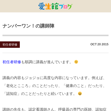
特別養護老人ホームひまわり・安城
特別養護老人ホームひまわり
老人保健施設ひまわり
複合施設CORRIN
小林記念病院
愛生館本部
ナンバーワン！の講師陣
健康管理センター
小規模ひまわり
碧南市養護老人ホーム
DSひまわり・安城
こども園ひまわり
お知らせ
病院デイケアセンター
DSひまわり
CPひまわり・安城
碧カレッジ
イベント
OCT
20
2015
初任者研修
しんかわ訪問看護ST
HSひまわり
小規模ひまわり・福釜
さんさん
採用に関する事
初任者研修
も順調に講義が進んでいます。
訪問リハビリセンター
CPひまわり
ひよこっこ
たいよう
初任者研修
ひだまり
講義の内容もジョジョに高度な内容になっています。例えば、
「老化とこころ」のことだったり、「健康のこと」だったり、
ハーモニーホール
「認知症」のことだったりと続いています。
講師の先生も、認定看護師さん、呼吸器の専門の医師、認知症