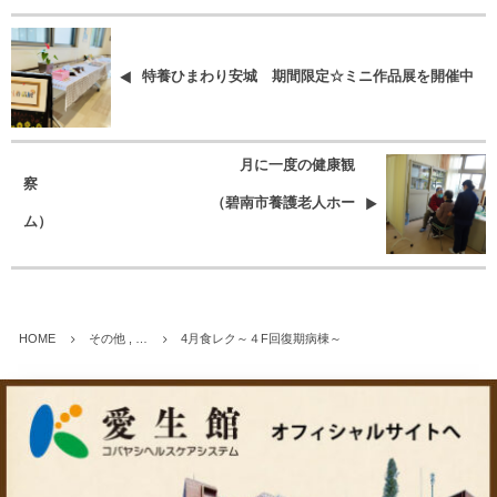
特養ひまわり安城 期間限定☆ミニ作品展を開催中
月に一度の健康観
察
（碧南市養護老人ホー
ム）
HOME
その他 , …
4月食レク～４F回復期病棟～