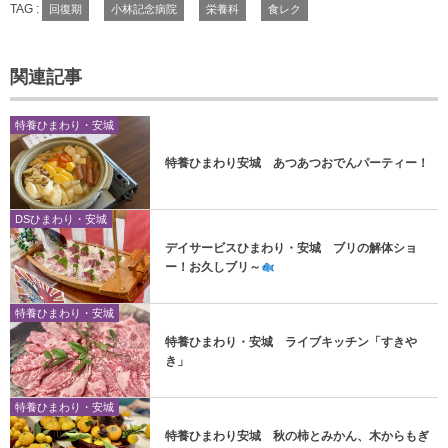
TAG :
回復期
小林記念病院
栄養科
食レク
関連記事
特養ひまわり・安城
特養ひまわり安城 あつあつおでんパーティー！
DSひまわり・安城
デイサービスひまわり・安城 ブリの解体ショ
ー！お久しブリ～
特養ひまわり・安城
特養ひまわり・安城 ライブキッチン「すきや
き」
特養ひまわり・安城
特養ひまわり安城 秋の柿とみかん、木からもぎ