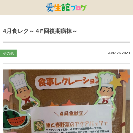
特別養護老人ホームひまわり・安城
特別養護老人ホームひまわり
老人保健施設ひまわり
複合施設CORRIN
小林記念病院
愛生館本部
4月食レク～４F回復期病棟～
健康管理センター
小規模ひまわり
碧南市養護老人ホーム
DSひまわり・安城
こども園ひまわり
お知らせ
病院デイケアセンター
DSひまわり
CPひまわり・安城
碧カレッジ
イベント
APR
26
2023
その他
しんかわ訪問看護ST
HSひまわり
小規模ひまわり・福釜
さんさん
採用に関する事
訪問リハビリセンター
CPひまわり
ひよこっこ
たいよう
初任者研修
ひだまり
ハーモニーホール