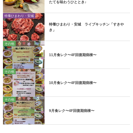
たてを味わうひととき♪
特養ひまわり・安城
特養ひまわり・安城 ライブキッチン「すきや
き」
その他
11月食レク〜4F回復期病棟〜
その他
10月食レク〜4F回復期病棟〜
その他
9月食レク〜4F回復期病棟〜