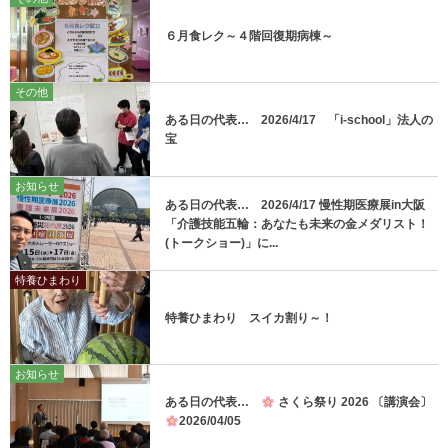
６月食レク～４階回復期病棟～
その他
ある日の代表… 2026/4/17 「i-school」法人の
宝
お知らせ
ある日の代表… 2026/4/17 慢性期医療展in大阪
「介護技能五輪：あなたも未来の金メダリスト！
(トークショー)」に...
特養ひまわり
特養ひまわり スイカ割り～！
お知らせ
ある日の代表…
さくら祭り 2026 〔講演会〕
2026/04/05