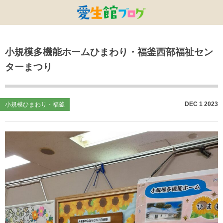
特別養護老人ホームひまわり・安城
特別養護老人ホームひまわり
老人保健施設ひまわり
複合施設CORRIN
小林記念病院
愛生館本部
小規模多機能ホームひまわり・福釜西部福祉セン
健康管理センター
小規模ひまわり
碧南市養護老人ホーム
DSひまわり・安城
こども園ひまわり
お知らせ
ターまつり
病院デイケアセンター
DSひまわり
CPひまわり・安城
碧カレッジ
イベント
しんかわ訪問看護ST
HSひまわり
小規模ひまわり・福釜
さんさん
採用に関する事
DEC
1
2023
小規模ひまわり・福釜
訪問リハビリセンター
CPひまわり
ひよこっこ
たいよう
初任者研修
ひだまり
ハーモニーホール