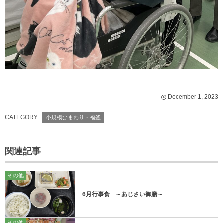
December
1
,
2023
CATEGORY :
小規模ひまわり・福釜
関連記事
その他
6月行事食 ～あじさい御膳～
その他