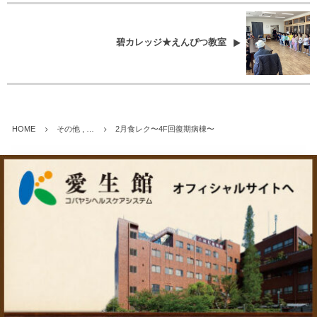
碧カレッジ★えんぴつ教室
HOME
その他 , …
2月食レク〜4F回復期病棟〜