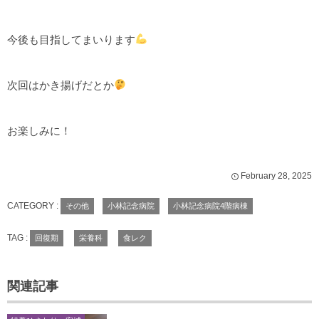
今後も目指してまいります
次回はかき揚げだとか
お楽しみに！
February
28
,
2025
CATEGORY :
その他
小林記念病院
小林記念病院4階病棟
TAG :
回復期
栄養科
食レク
関連記事