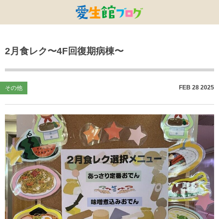
特別養護老人ホームひまわり・安城
特別養護老人ホームひまわり
老人保健施設ひまわり
複合施設CORRIN
小林記念病院
愛生館本部
2月食レク〜4F回復期病棟〜
健康管理センター
小規模ひまわり
碧南市養護老人ホーム
DSひまわり・安城
こども園ひまわり
お知らせ
病院デイケアセンター
DSひまわり
CPひまわり・安城
碧カレッジ
イベント
FEB
28
2025
その他
しんかわ訪問看護ST
HSひまわり
小規模ひまわり・福釜
さんさん
採用に関する事
訪問リハビリセンター
CPひまわり
ひよこっこ
たいよう
初任者研修
ひだまり
ハーモニーホール