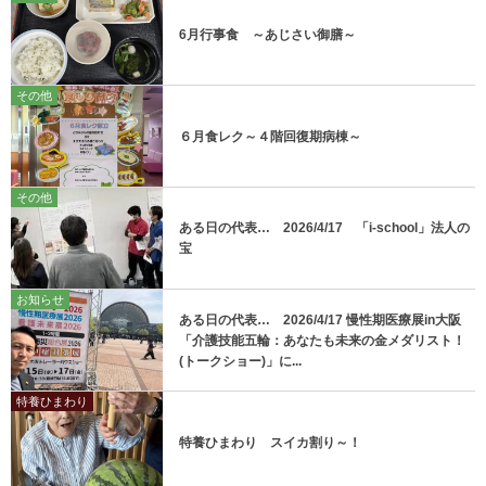
6月行事食 ～あじさい御膳～
その他
６月食レク～４階回復期病棟～
その他
ある日の代表… 2026/4/17 「i-school」法人の
宝
お知らせ
ある日の代表… 2026/4/17 慢性期医療展in大阪
「介護技能五輪：あなたも未来の金メダリスト！
(トークショー)」に...
特養ひまわり
特養ひまわり スイカ割り～！