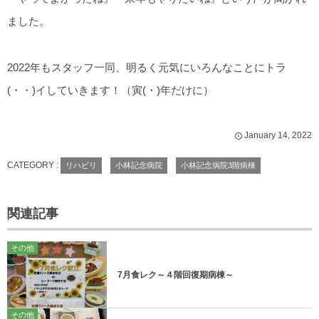
ました。
2022年もスタッフ一同、明るく元気にいろんなことにトラ
(・・)イしていきます！（寅(・)年だけに）
January
14
,
2022
CATEGORY :
リハビリ
小林記念病院
小林記念病院3階病棟
関連記事
その他
7月食レク～４階回復期病棟～
その他