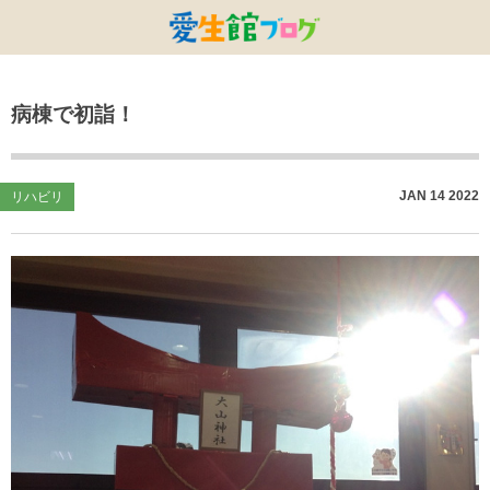
特別養護老人ホームひまわり・安城
特別養護老人ホームひまわり
老人保健施設ひまわり
複合施設CORRIN
小林記念病院
愛生館本部
病棟で初詣！
健康管理センター
小規模ひまわり
碧南市養護老人ホーム
DSひまわり・安城
こども園ひまわり
お知らせ
病院デイケアセンター
DSひまわり
CPひまわり・安城
碧カレッジ
イベント
JAN
14
2022
リハビリ
しんかわ訪問看護ST
HSひまわり
小規模ひまわり・福釜
さんさん
採用に関する事
訪問リハビリセンター
CPひまわり
ひよこっこ
たいよう
初任者研修
ひだまり
ハーモニーホール