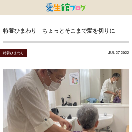
特別養護老人ホームひまわり・安城
特別養護老人ホームひまわり
老人保健施設ひまわり
複合施設CORRIN
小林記念病院
愛生館本部
特養ひまわり ちょっとそこまで髪を切りに
健康管理センター
小規模ひまわり
碧南市養護老人ホーム
DSひまわり・安城
こども園ひまわり
お知らせ
病院デイケアセンター
DSひまわり
CPひまわり・安城
碧カレッジ
イベント
JUL
27
2022
特養ひまわり
しんかわ訪問看護ST
HSひまわり
小規模ひまわり・福釜
さんさん
採用に関する事
訪問リハビリセンター
CPひまわり
ひよこっこ
たいよう
初任者研修
ひだまり
ハーモニーホール