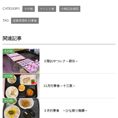
CATEGORY :
その他
イベント食
小林記念病院
TAG :
栄養管理科 行事食
関連記事
その他
２階おやつレク～節分～
その他
11月行事食～十三夜～
その他
３月行事食 ～ひな祭り御膳～