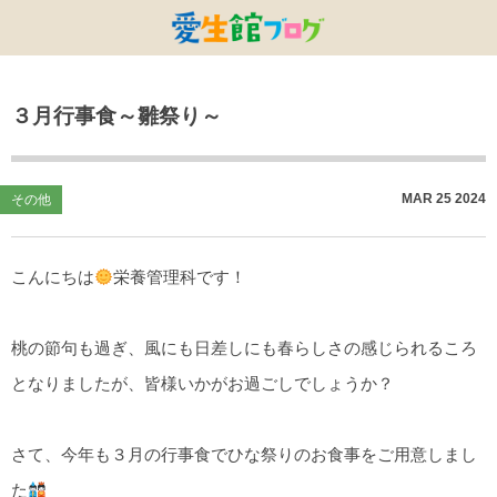
特別養護老人ホームひまわり・安城
特別養護老人ホームひまわり
老人保健施設ひまわり
複合施設CORRIN
小林記念病院
愛生館本部
３月行事食～雛祭り～
健康管理センター
小規模ひまわり
碧南市養護老人ホーム
DSひまわり・安城
こども園ひまわり
お知らせ
病院デイケアセンター
DSひまわり
CPひまわり・安城
碧カレッジ
イベント
MAR
25
2024
その他
しんかわ訪問看護ST
HSひまわり
小規模ひまわり・福釜
さんさん
採用に関する事
こんにちは
栄養管理科です！
訪問リハビリセンター
CPひまわり
ひよこっこ
たいよう
初任者研修
ひだまり
桃の節句も過ぎ、風にも日差しにも春らしさの感じられるころ
となりましたが、皆様いかがお過ごしでしょうか？
ハーモニーホール
さて、今年も３月の行事食でひな祭りのお食事をご用意しまし
た