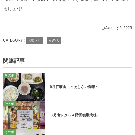
ましょう!
January
9
,
2025
CATEGORY :
お知らせ
その他
関連記事
その他
6月行事食 ～あじさい御膳～
その他
６月食レク～４階回復期病棟～
その他