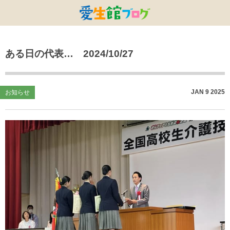
特別養護老人ホームひまわり・安城
特別養護老人ホームひまわり
老人保健施設ひまわり
複合施設CORRIN
小林記念病院
愛生館本部
ある日の代表… 2024/10/27
健康管理センター
小規模ひまわり
碧南市養護老人ホーム
DSひまわり・安城
こども園ひまわり
お知らせ
病院デイケアセンター
DSひまわり
CPひまわり・安城
碧カレッジ
イベント
JAN
9
2025
お知らせ
しんかわ訪問看護ST
HSひまわり
小規模ひまわり・福釜
さんさん
採用に関する事
訪問リハビリセンター
CPひまわり
ひよこっこ
たいよう
初任者研修
ひだまり
ハーモニーホール