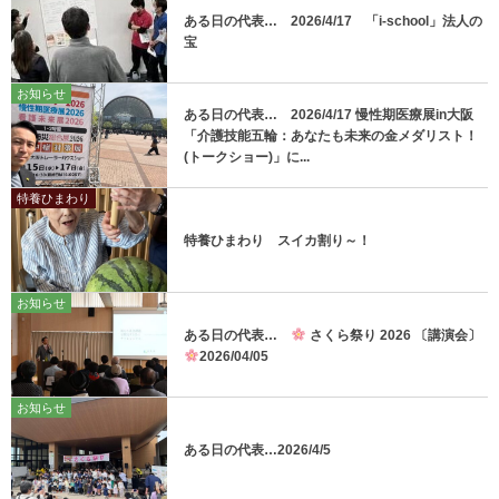
ある日の代表… 2026/4/17 「i-school」法人の
宝
お知らせ
ある日の代表… 2026/4/17 慢性期医療展in大阪
「介護技能五輪：あなたも未来の金メダリスト！
(トークショー)」に...
特養ひまわり
特養ひまわり スイカ割り～！
お知らせ
ある日の代表…
さくら祭り 2026 〔講演会〕
2026/04/05
お知らせ
ある日の代表…2026/4/5