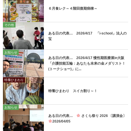
６月食レク～４階回復期病棟～
その他
ある日の代表… 2026/4/17 「i-school」法人の
宝
お知らせ
ある日の代表… 2026/4/17 慢性期医療展in大阪
「介護技能五輪：あなたも未来の金メダリスト！
(トークショー)」に...
特養ひまわり
特養ひまわり スイカ割り～！
お知らせ
ある日の代表…
さくら祭り 2026 〔講演会〕
2026/04/05