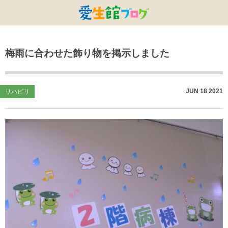
特別養護老人ホームひまわり・安城
特別養護老人ホームひまわり
老人保健施設ひまわり
複合施設CORRIN
小林記念病院
愛生館本部
梅雨に合わせた飾り物を掲示しました
健康管理センター
小規模ひまわり
碧南市養護老人ホーム
DSひまわり・安城
こども園ひまわり
お知らせ
病院デイケアセンター
DSひまわり
CPひまわり・安城
碧カレッジ
イベント
JUN
18
2021
リハビリ
しんかわ訪問看護ST
HSひまわり
小規模ひまわり・福釜
さんさん
採用に関する事
訪問リハビリセンター
CPひまわり
ひよこっこ
たいよう
初任者研修
ひだまり
ハーモニーホール