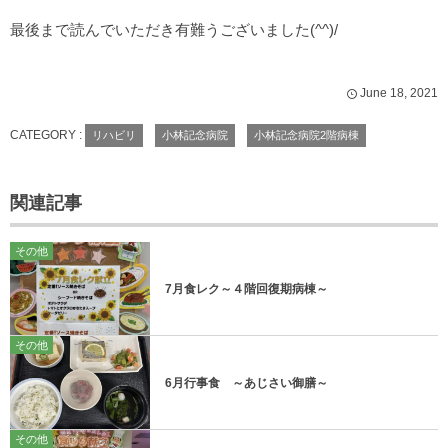
最後まで読んでいただき有難うございました(^^)/
June
18
,
2021
CATEGORY :
リハビリ
小林記念病院
小林記念病院2階病棟
関連記事
その他
7月食レク～４階回復期病棟～
その他
6月行事食 ～あじさい御膳～
その他