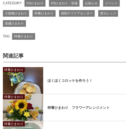
CATEGORY :
DSひまわり
DSひまわり・安城
お知らせ
イベント
小規模ひまわり
特養ひまわり
病院デイケアセンター
碧カレッジ
老健ひまわり
TAG :
特養ひまわり
関連記事
特養ひまわり
ほくほくコロッケを作ろう！
特養ひまわり
特養ひまわり フラワーアレンジメント
特養ひまわり