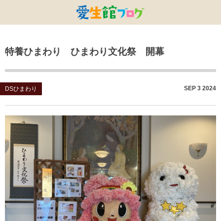
特別養護老人ホームひまわり・安城
特別養護老人ホームひまわり
老人保健施設ひまわり
複合施設CORRIN
小林記念病院
愛生館本部
特養ひまわり ひまわり文化祭 開幕
健康管理センター
小規模ひまわり
碧南市養護老人ホーム
DSひまわり・安城
こども園ひまわり
お知らせ
病院デイケアセンター
DSひまわり
CPひまわり・安城
碧カレッジ
イベント
SEP
3
2024
DSひまわり
しんかわ訪問看護ST
HSひまわり
小規模ひまわり・福釜
さんさん
採用に関する事
訪問リハビリセンター
CPひまわり
ひよこっこ
たいよう
初任者研修
ひだまり
ハーモニーホール