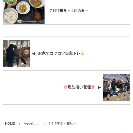
７月行事食～土用の丑～
お家でコツコツ自主トレ
堤防沿い花壇
HOME
その他 , …
4月行事食～花見～