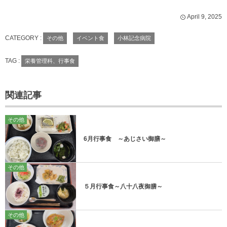
April
9
,
2025
CATEGORY :
その他
イベント食
小林記念病院
TAG :
栄養管理科、行事食
関連記事
その他
6月行事食 ～あじさい御膳～
その他
５月行事食～八十八夜御膳～
その他