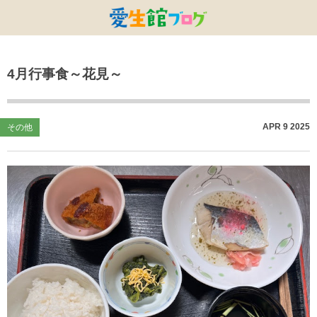
特別養護老人ホームひまわり・安城
特別養護老人ホームひまわり
老人保健施設ひまわり
複合施設CORRIN
小林記念病院
愛生館本部
4月行事食～花見～
健康管理センター
小規模ひまわり
碧南市養護老人ホーム
DSひまわり・安城
こども園ひまわり
お知らせ
病院デイケアセンター
DSひまわり
CPひまわり・安城
碧カレッジ
イベント
APR
9
2025
その他
しんかわ訪問看護ST
HSひまわり
小規模ひまわり・福釜
さんさん
採用に関する事
訪問リハビリセンター
CPひまわり
ひよこっこ
たいよう
初任者研修
ひだまり
ハーモニーホール