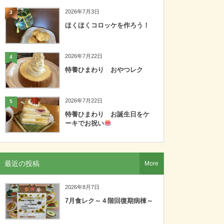
2026年7月3日
3
ほくほくコロッケを作ろう！
2026年7月22日
4
特養ひまわり おやつレク
2026年7月22日
5
特養ひまわり お誕生日をケ
ーキでお祝い
最近の投稿
More
2026年8月7日
7月食レク～４階回復期病棟～