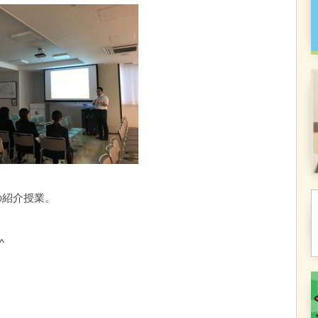
の紹介授業。
^