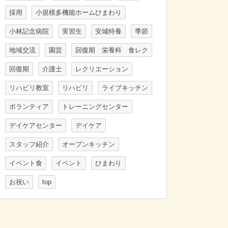
採用
小規模多機能ホームひまわり
小林記念病院
実習生
安城特養
季節
地域交流
園芸
回復期 栄養科 食レク
回復期
介護士
レクリエーション
リハビリ教室
リハビリ
ライブキッチン
ボランティア
トレーニングセンター
デイケアセンター
デイケア
スタッフ紹介
オープンキッチン
イベント食
イベント
ひまわり
お祝い
top