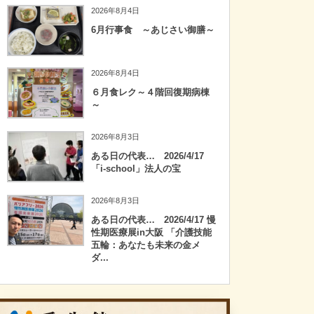
2026年8月4日
6月行事食 ～あじさい御膳～
2026年8月4日
６月食レク～４階回復期病棟
～
2026年8月3日
ある日の代表… 2026/4/17
「i-school」法人の宝
2026年8月3日
ある日の代表… 2026/4/17 慢
性期医療展in大阪 「介護技能
五輪：あなたも未来の金メ
ダ...