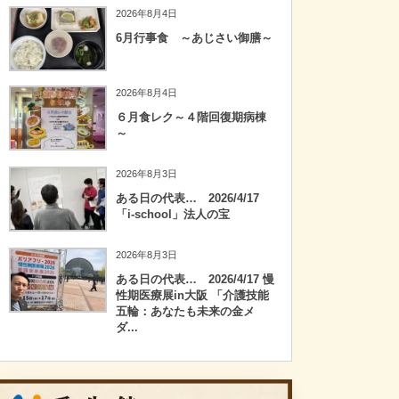
2026年8月4日
6月行事食 ～あじさい御膳～
2026年8月4日
６月食レク～４階回復期病棟
～
2026年8月3日
ある日の代表… 2026/4/17
「i-school」法人の宝
2026年8月3日
ある日の代表… 2026/4/17 慢
性期医療展in大阪 「介護技能
五輪：あなたも未来の金メ
ダ...