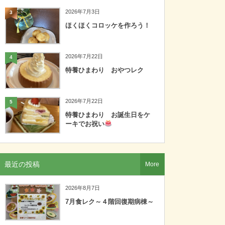
2026年7月3日
3
ほくほくコロッケを作ろう！
2026年7月22日
4
特養ひまわり おやつレク
2026年7月22日
5
特養ひまわり お誕生日をケ
ーキでお祝い
最近の投稿
More
2026年8月7日
7月食レク～４階回復期病棟～