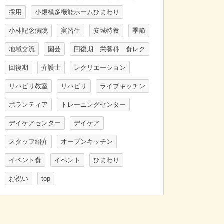
採用
小規模多機能ホームひまわり
小林記念病院
実習生
安城特養
季節
地域交流
園芸
回復期 栄養科 食レク
回復期
介護士
レクリエーション
リハビリ教室
リハビリ
ライブキッチン
ボランティア
トレーニングセンター
デイケアセンター
デイケア
スタッフ紹介
オープンキッチン
イベント食
イベント
ひまわり
お祝い
top