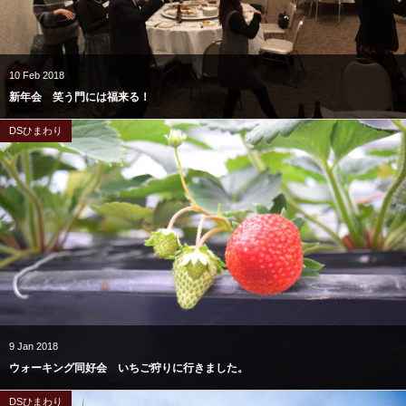
10
Feb
2018
新年会 笑う門には福来る！
DSひまわり
9
Jan
2018
ウォーキング同好会 いちご狩りに行きました。
DSひまわり