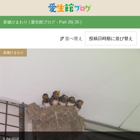
特別養護老人ホームひまわり・安城
特別養護老人ホームひまわり
老人保健施設ひまわり
複合施設CORRIN
小林記念病院
愛生館本部
老健ひまわり | 愛生館ブログ - Part 26( 26 )
健康管理センター
小規模ひまわり
碧南市養護老人ホーム
DSひまわり・安城
こども園ひまわり
お知らせ
並べ替え
病院デイケアセンター
DSひまわり
CPひまわり・安城
碧カレッジ
イベント
老健ひまわり
しんかわ訪問看護ST
HSひまわり
小規模ひまわり・福釜
さんさん
採用に関する事
訪問リハビリセンター
CPひまわり
ひよこっこ
たいよう
初任者研修
ひだまり
ハーモニーホール
5
Jul
2018