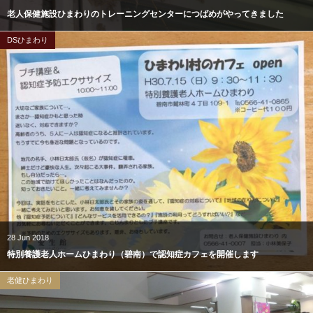
老人保健施設ひまわりのトレーニングセンターにつばめがやってきました
DSひまわり
28
Jun
2018
特別養護老人ホームひまわり（碧南）で認知症カフェを開催します
老健ひまわり