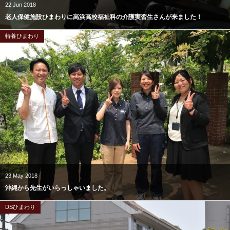
22
Jun
2018
老人保健施設ひまわりに高浜高校福祉科の介護実習生さんが来ました！
特養ひまわり
23
May
2018
沖縄から先生がいらっしゃいました。
DSひまわり