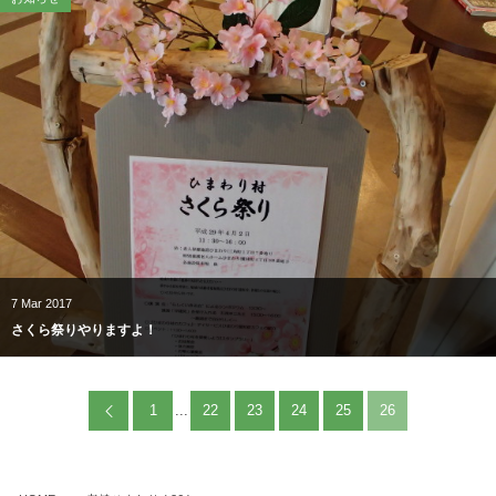
7
Mar
2017
さくら祭りやりますよ！
1
...
22
23
24
25
26