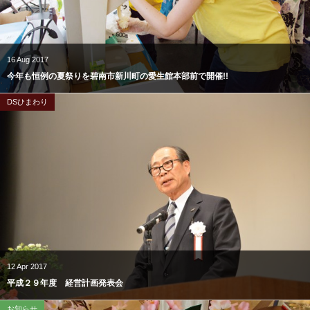
16
Aug
2017
今年も恒例の夏祭りを碧南市新川町の愛生館本部前で開催!!
DSひまわり
12
Apr
2017
平成２９年度 経営計画発表会
お知らせ