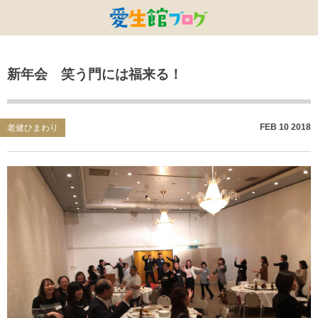
特別養護老人ホームひまわり・安城
特別養護老人ホームひまわり
老人保健施設ひまわり
複合施設CORRIN
小林記念病院
愛生館本部
新年会 笑う門には福来る！
健康管理センター
小規模ひまわり
碧南市養護老人ホーム
DSひまわり・安城
こども園ひまわり
お知らせ
病院デイケアセンター
DSひまわり
CPひまわり・安城
碧カレッジ
イベント
FEB
10
2018
老健ひまわり
しんかわ訪問看護ST
HSひまわり
小規模ひまわり・福釜
さんさん
採用に関する事
訪問リハビリセンター
CPひまわり
ひよこっこ
たいよう
初任者研修
ひだまり
ハーモニーホール