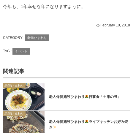
今年も、1年幸せな年になりますように。
February
10
,
2018
CATEGORY :
老健ひまわり
TAG :
イベント
関連記事
老健ひまわり
老人保健施設ひまわり
行事食「土用の丑」
老健ひまわり
老人保健施設ひまわり
ライブキッチンお好み焼
き