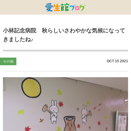
特別養護老人ホームひまわり・安城
特別養護老人ホームひまわり
老人保健施設ひまわり
複合施設CORRIN
小林記念病院
愛生館本部
小林記念病院 秋らしいさわやかな気候になって
健康管理センター
小規模ひまわり
碧南市養護老人ホーム
DSひまわり・安城
こども園ひまわり
お知らせ
きましたね♪
病院デイケアセンター
DSひまわり
CPひまわり・安城
碧カレッジ
イベント
しんかわ訪問看護ST
HSひまわり
小規模ひまわり・福釜
さんさん
採用に関する事
OCT
15
2021
その他
訪問リハビリセンター
CPひまわり
ひよこっこ
たいよう
初任者研修
ひだまり
ハーモニーホール