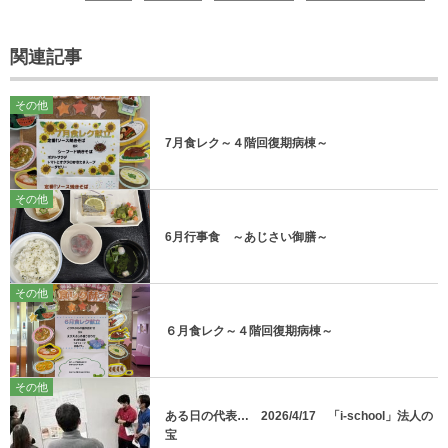
関連記事
その他
7月食レク～４階回復期病棟～
その他
6月行事食 ～あじさい御膳～
その他
６月食レク～４階回復期病棟～
その他
ある日の代表… 2026/4/17 「i-school」法人の
宝