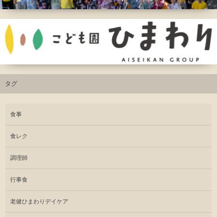
タグ
食事
食レク
調理師
行事食
老健ひまわりデイケア