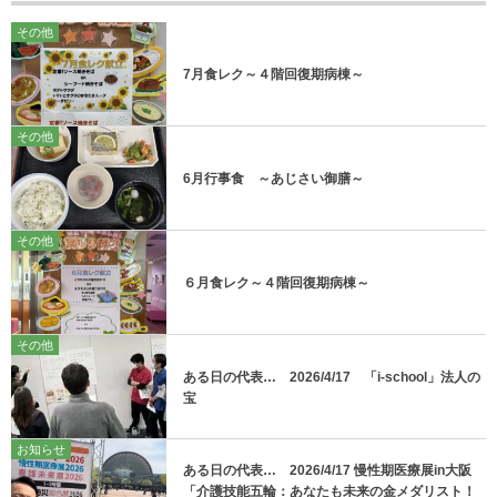
その他
7月食レク～４階回復期病棟～
その他
6月行事食 ～あじさい御膳～
その他
６月食レク～４階回復期病棟～
その他
ある日の代表… 2026/4/17 「i-school」法人の
宝
お知らせ
ある日の代表… 2026/4/17 慢性期医療展in大阪
「介護技能五輪：あなたも未来の金メダリスト！