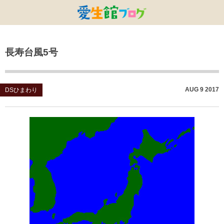
特別養護老人ホームひまわり・安城
特別養護老人ホームひまわり
老人保健施設ひまわり
複合施設CORRIN
小林記念病院
愛生館本部
長寿台風5号
健康管理センター
小規模ひまわり
碧南市養護老人ホーム
DSひまわり・安城
こども園ひまわり
お知らせ
病院デイケアセンター
DSひまわり
CPひまわり・安城
碧カレッジ
イベント
AUG
9
2017
DSひまわり
しんかわ訪問看護ST
HSひまわり
小規模ひまわり・福釜
さんさん
採用に関する事
訪問リハビリセンター
CPひまわり
ひよこっこ
たいよう
初任者研修
ひだまり
ハーモニーホール