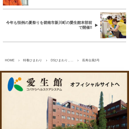
今年も恒例の夏祭りを碧南市新川町の愛生館本部前
で開催!!
HOME
特養ひまわり
DSひまわり , …
長寿台風5号