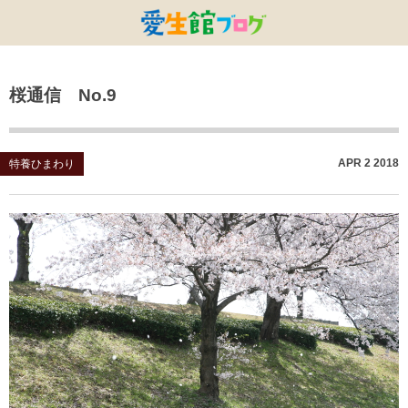
特別養護老人ホームひまわり・安城
特別養護老人ホームひまわり
老人保健施設ひまわり
複合施設CORRIN
小林記念病院
愛生館本部
桜通信 No.9
健康管理センター
小規模ひまわり
碧南市養護老人ホーム
DSひまわり・安城
こども園ひまわり
お知らせ
病院デイケアセンター
DSひまわり
CPひまわり・安城
碧カレッジ
イベント
APR
2
2018
特養ひまわり
しんかわ訪問看護ST
HSひまわり
小規模ひまわり・福釜
さんさん
採用に関する事
訪問リハビリセンター
CPひまわり
ひよこっこ
たいよう
初任者研修
ひだまり
ハーモニーホール