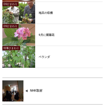
DSひまわり
地豆の収穫
DSひまわり
9月に紫陽花
特養ひまわり
ベランダ
NHK取材