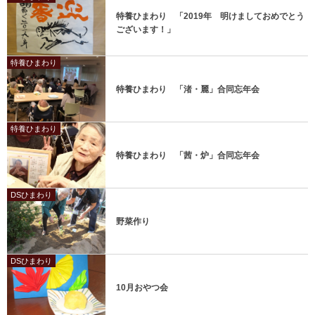
特養ひまわり 「2019年 明けましておめでとう
ございます！」
特養ひまわり
特養ひまわり 「渚・麗」合同忘年会
特養ひまわり
特養ひまわり 「茜・炉」合同忘年会
DSひまわり
野菜作り
DSひまわり
10月おやつ会