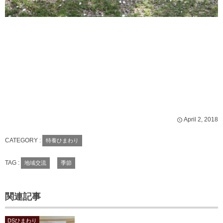
April
2
,
2018
CATEGORY :
特養ひまわり
TAG :
地域交流
季節
関連記事
DSひまわり