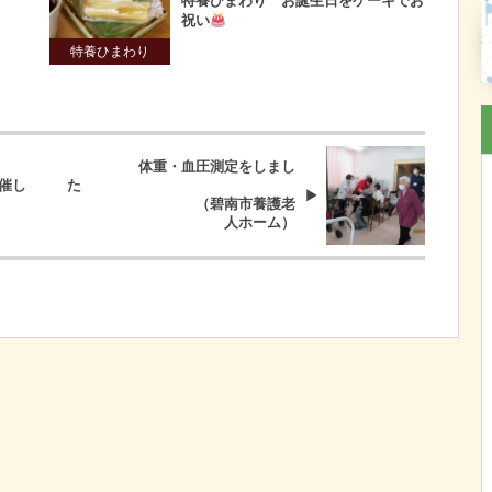
特養ひまわり お誕生日をケーキでお
祝い
特養ひまわり
体重・血圧測定をしまし
開催し
た
（碧南市養護老
人ホーム）