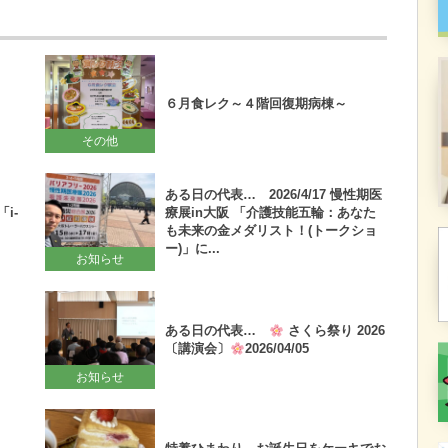
６月食レク～４階回復期病棟～
その他
ある日の代表… 2026/4/17 慢性期医
i-
療展in大阪 「介護技能五輪：あなた
も未来の金メダリスト！(トークショ
ー)」に...
お知らせ
ある日の代表…
さくら祭り 2026
！
〔講演会〕
2026/04/05
お知らせ