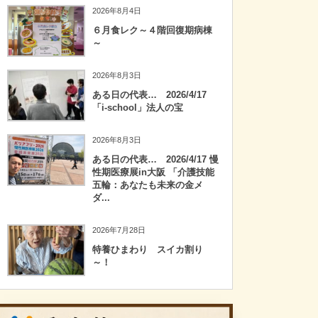
2026年8月4日
６月食レク～４階回復期病棟
～
2026年8月3日
ある日の代表… 2026/4/17
「i-school」法人の宝
2026年8月3日
ある日の代表… 2026/4/17 慢
性期医療展in大阪 「介護技能
五輪：あなたも未来の金メ
ダ...
2026年7月28日
特養ひまわり スイカ割り
～！