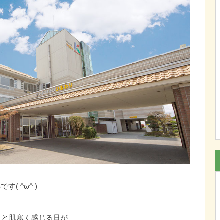
( ^ω^ )
っと肌寒く感じる日が