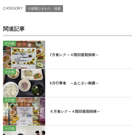
CATEGORY :
小規模ひまわり・福釜
関連記事
その他
7月食レク～４階回復期病棟～
その他
6月行事食 ～あじさい御膳～
その他
６月食レク～４階回復期病棟～
その他