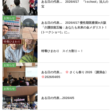
ある日の代表… 2026/4/17 「i-school」法人の
宝
お知らせ
ある日の代表… 2026/4/17 慢性期医療展in大阪
「介護技能五輪：あなたも未来の金メダリスト！
(トークショー)」に...
特養ひまわり
特養ひまわり スイカ割り～！
お知らせ
ある日の代表…
さくら祭り 2026 〔講演会〕
2026/04/05
お知らせ
ある日の代表…2026/4/5