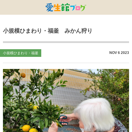
特別養護老人ホームひまわり・安城
特別養護老人ホームひまわり
老人保健施設ひまわり
複合施設CORRIN
小林記念病院
愛生館本部
小規模ひまわり・福釜 みかん狩り
健康管理センター
小規模ひまわり
碧南市養護老人ホーム
DSひまわり・安城
こども園ひまわり
お知らせ
病院デイケアセンター
DSひまわり
CPひまわり・安城
碧カレッジ
イベント
NOV
6
2023
小規模ひまわり・福釜
しんかわ訪問看護ST
HSひまわり
小規模ひまわり・福釜
さんさん
採用に関する事
訪問リハビリセンター
CPひまわり
ひよこっこ
たいよう
初任者研修
ひだまり
ハーモニーホール