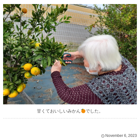
甘くておいしいみかん
でした。
November
6
,
2023