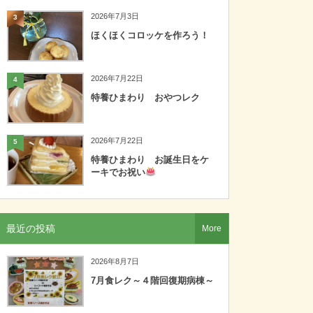
2026年7月3日
3
ほくほくコロッケを作ろう！
2026年7月22日
4
特養ひまわり おやつレク
2026年7月22日
5
特養ひまわり お誕生日をケ
ーキでお祝い
最近の投稿
More
2026年8月7日
7月食レク～４階回復期病棟～