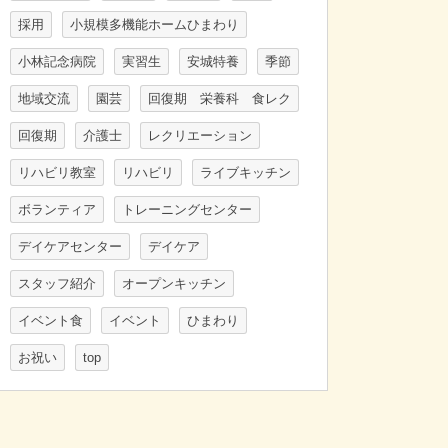
採用
小規模多機能ホームひまわり
小林記念病院
実習生
安城特養
季節
地域交流
園芸
回復期 栄養科 食レク
回復期
介護士
レクリエーション
リハビリ教室
リハビリ
ライブキッチン
ボランティア
トレーニングセンター
デイケアセンター
デイケア
スタッフ紹介
オープンキッチン
イベント食
イベント
ひまわり
お祝い
top