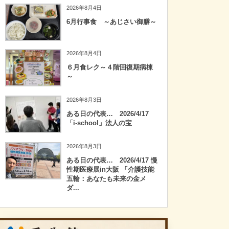
2026年8月4日
6月行事食 ～あじさい御膳～
2026年8月4日
６月食レク～４階回復期病棟
～
2026年8月3日
ある日の代表… 2026/4/17
「i-school」法人の宝
2026年8月3日
ある日の代表… 2026/4/17 慢
性期医療展in大阪 「介護技能
五輪：あなたも未来の金メ
ダ...