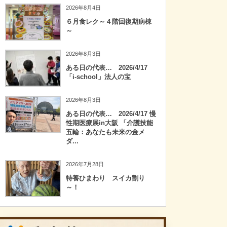
2026年8月4日
６月食レク～４階回復期病棟
～
2026年8月3日
ある日の代表… 2026/4/17
「i-school」法人の宝
2026年8月3日
ある日の代表… 2026/4/17 慢
性期医療展in大阪 「介護技能
五輪：あなたも未来の金メ
ダ...
2026年7月28日
特養ひまわり スイカ割り
～！