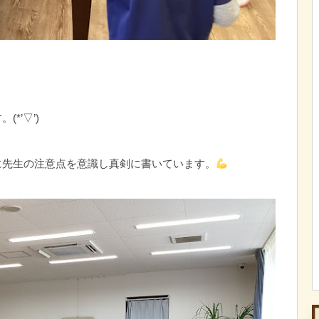
*’▽’)
に先生の注意点を意識し真剣に書いています。