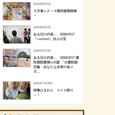
2026年8月4日
６月食レク～４階回復期病棟
～
2026年8月3日
ある日の代表… 2026/4/17
「i-school」法人の宝
2026年8月3日
ある日の代表… 2026/4/17 慢
性期医療展in大阪 「介護技能
五輪：あなたも未来の金メ
ダ...
2026年7月28日
特養ひまわり スイカ割り
～！