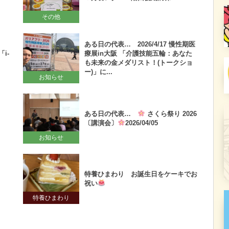
その他
ある日の代表… 2026/4/17 慢性期医
i-
療展in大阪 「介護技能五輪：あなた
も未来の金メダリスト！(トークショ
ー)」に...
お知らせ
ある日の代表…
さくら祭り 2026
！
〔講演会〕
2026/04/05
お知らせ
特養ひまわり お誕生日をケーキでお
祝い
特養ひまわり