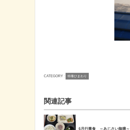
CATEGORY :
特養ひまわり
関連記事
6月行事食 ～あじさい御膳～