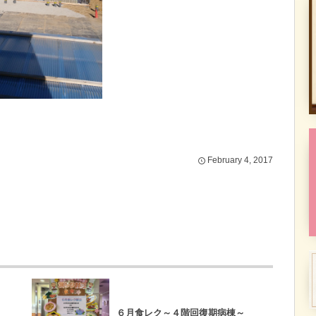
February
4
,
2017
６月食レク～４階回復期病棟～