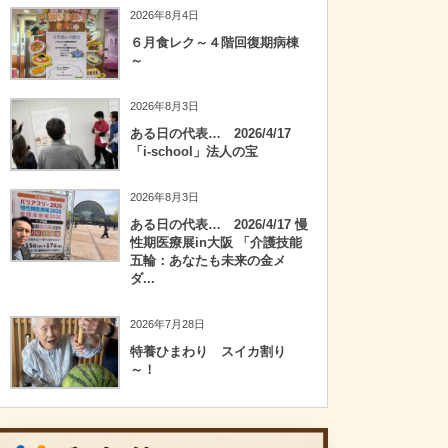
2026年8月4日
６月食レク～４階回復期病棟
～
2026年8月3日
ある日の代表… 2026/4/17
「i-school」法人の宝
2026年8月3日
ある日の代表… 2026/4/17 慢
性期医療展in大阪 「介護技能
五輪：あなたも未来の金メ
ダ...
2026年7月28日
特養ひまわり スイカ割り
～！