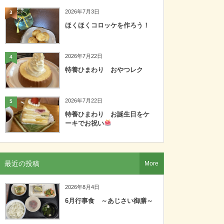
2026年7月3日
3
ほくほくコロッケを作ろう！
2026年7月22日
4
特養ひまわり おやつレク
2026年7月22日
5
特養ひまわり お誕生日をケ
ーキでお祝い
最近の投稿
More
2026年8月4日
6月行事食 ～あじさい御膳～