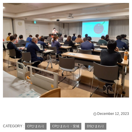
December
12
,
2023
CATEGORY :
CPひまわり
CPひまわり・安城
DSひまわり