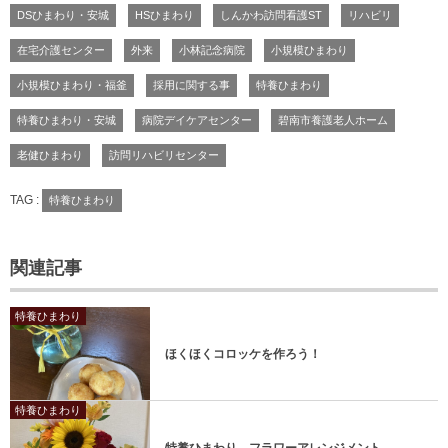
DSひまわり・安城
HSひまわり
しんかわ訪問看護ST
リハビリ
在宅介護センター
外来
小林記念病院
小規模ひまわり
小規模ひまわり・福釜
採用に関する事
特養ひまわり
特養ひまわり・安城
病院デイケアセンター
碧南市養護老人ホーム
老健ひまわり
訪問リハビリセンター
TAG :
特養ひまわり
関連記事
特養ひまわり
ほくほくコロッケを作ろう！
特養ひまわり
特養ひまわり フラワーアレンジメント