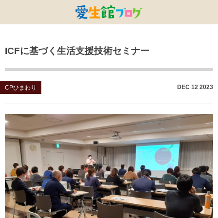
特別養護老人ホームひまわり・安城
特別養護老人ホームひまわり
老人保健施設ひまわり
複合施設CORRIN
小林記念病院
愛生館本部
ICFに基づく生活支援技術セミナー
健康管理センター
小規模ひまわり
碧南市養護老人ホーム
DSひまわり・安城
こども園ひまわり
お知らせ
病院デイケアセンター
DSひまわり
CPひまわり・安城
碧カレッジ
イベント
DEC
12
2023
CPひまわり
しんかわ訪問看護ST
HSひまわり
小規模ひまわり・福釜
さんさん
採用に関する事
訪問リハビリセンター
CPひまわり
ひよこっこ
たいよう
初任者研修
ひだまり
ハーモニーホール