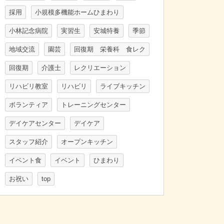
採用
小規模多機能ホームひまわり
小林記念病院
実習生
安城特養
季節
地域交流
園芸
回復期 栄養科 食レク
回復期
介護士
レクリエーション
リハビリ教室
リハビリ
ライブキッチン
ボランティア
トレーニングセンター
デイケアセンター
デイケア
スタッフ紹介
オープンキッチン
イベント食
イベント
ひまわり
お祝い
top