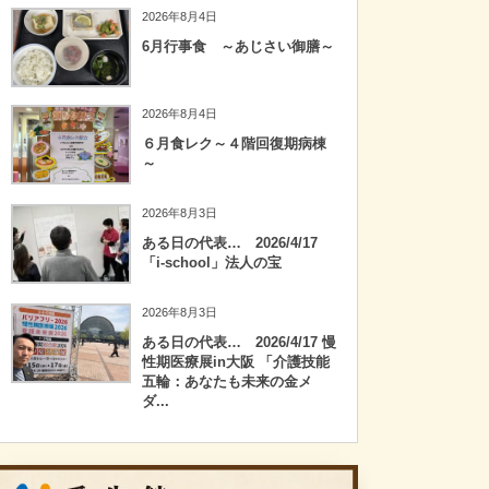
2026年8月4日
6月行事食 ～あじさい御膳～
2026年8月4日
６月食レク～４階回復期病棟
～
2026年8月3日
ある日の代表… 2026/4/17
「i-school」法人の宝
2026年8月3日
ある日の代表… 2026/4/17 慢
性期医療展in大阪 「介護技能
五輪：あなたも未来の金メ
ダ...