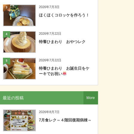
2026年7月3日
3
ほくほくコロッケを作ろう！
2026年7月22日
4
特養ひまわり おやつレク
2026年7月22日
5
特養ひまわり お誕生日をケ
ーキでお祝い
最近の投稿
More
2026年8月7日
7月食レク～４階回復期病棟～